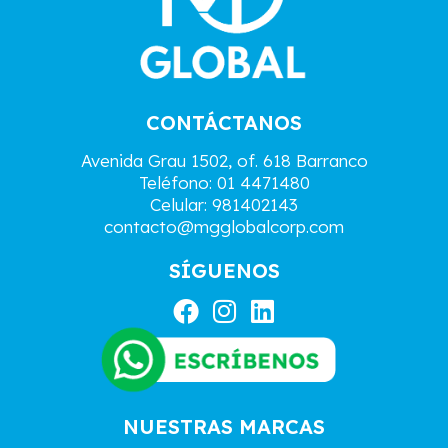
CONTÁCTANOS
Avenida Grau 1502, of. 618 Barranco
Teléfono: 01 4471480
Celular: 981402143
contacto@mgglobalcorp.com
SÍGUENOS
F
I
L
a
n
i
c
s
n
e
t
k
b
a
e
NUESTRAS MARCAS
o
g
d