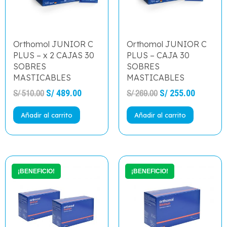
Orthomol JUNIOR C
Orthomol JUNIOR C
PLUS – x 2 CAJAS 30
PLUS – CAJA 30
SOBRES
SOBRES
MASTICABLES
MASTICABLES
S/
489.00
S/
255.00
S/
510.00
S/
269.00
Añadir al carrito
Añadir al carrito
El
El
El
El
precio
precio
precio
precio
original
actual
original
actual
era:
es:
era:
es:
S/ 550.00.
S/ 525.00.
S/ 290.00.
S/ 275.0