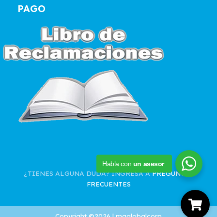
PAGO
Habla con
un asesor
¿TIENES ALGUNA DUDA? INGRESA A
PREGUNTAS
FRECUENTES
Copyright ©2026 | mgglobalcorp