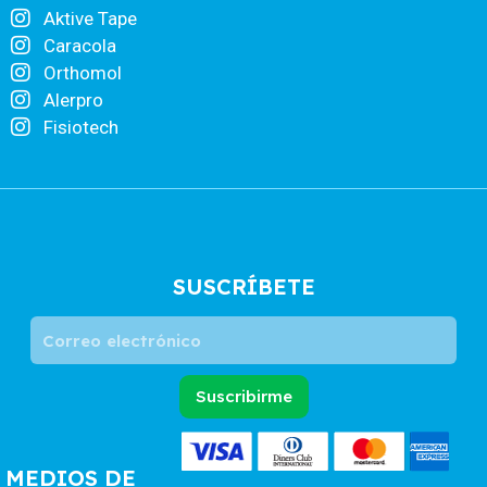
o
r
i
Aktive Tape
k
a
n
Caracola
m
Orthomol
Alerpro
Fisiotech
SUSCRÍBETE
Correo
electrónico
Suscribirme
MEDIOS DE